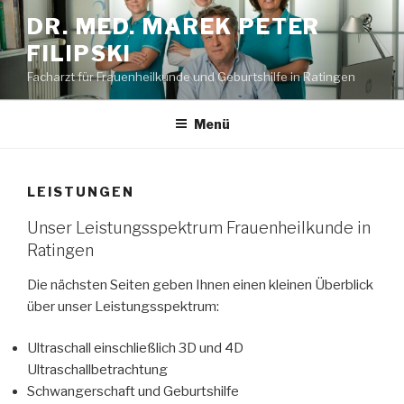
Zum
DR. MED. MAREK PETER
Inhalt
FILIPSKI
springen
Facharzt für Frauenheilkunde und Geburtshilfe in Ratingen
Menü
LEISTUNGEN
Unser Leistungsspektrum Frauenheilkunde in
Ratingen
Die nächsten Seiten geben Ihnen einen kleinen Überblick
über unser Leistungsspektrum:
Ultraschall einschließlich 3D und 4D
Ultraschallbetrachtung
Schwangerschaft und Geburtshilfe